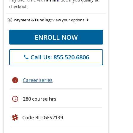
checkout.
Payment & Funding:
view your options
ENROLL NOW
Call Us: 855.520.6806
phone
info
Career series
schedule
280 course hrs
Code BIL-GES2139