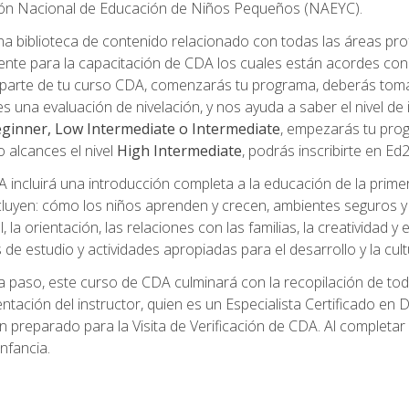
ción Nacional de Educación de Niños Pequeños (NAEYC).
a biblioteca de contenido relacionado con todas las áreas pr
te para la capacitación de CDA los cuales están acordes con l
parte de tu curso CDA, comenzarás tu programa, deberás toma
s una evaluación de nivelación, y nos ayuda a saber el nivel de 
ginner, Low Intermediate o Intermediate
, empezarás tu pro
o alcances el nivel
High Intermediate
, podrás inscribirte en Ed
incluirá una introducción completa a la educación de la prime
cluyen: cómo los niños aprenden y crecen, ambientes seguros y sa
 la orientación, las relaciones con las familias, la creatividad y
s de estudio y actividades apropiadas para el desarrollo y la cul
 paso, este curso de CDA culminará con la recopilación de toda
mentación del instructor, quien es un Especialista Certificado e
preparado para la Visita de Verificación de CDA. Al completar el
nfancia.