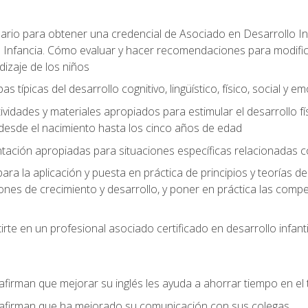
ario para obtener una credencial de Asociado en Desarrollo Inf
 Infancia. Cómo evaluar y hacer recomendaciones para modificar 
dizaje de los niños
as típicas del desarrollo cognitivo, lingüístico, físico, social y e
ividades y materiales apropiados para estimular el desarrollo físic
desde el nacimiento hasta los cinco años de edad
entación apropiadas para situaciones específicas relacionadas 
ra la aplicación y puesta en práctica de principios y teorías de
nes de crecimiento y desarrollo, y poner en práctica las compe
rte en un profesional asociado certificado en desarrollo infanti
afirman que mejorar su inglés les ayuda a ahorrar tiempo en el 
 afirman que ha mejorado su comunicación con sus colegas