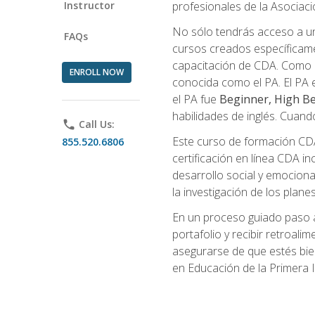
Instructor
profesionales de la Asocia
No sólo tendrás acceso a un
FAQs
cursos creados específicamen
capacitación de CDA. Como 
ENROLL NOW
conocida como el PA. El PA e
el PA fue
Beginner, High Be
habilidades de inglés. Cuand
phone
Call Us:
Este curso de formación CDA 
855.520.6806
certificación en línea CDA in
desarrollo social y emocional,
la investigación de los plane
En un proceso guiado paso a
portafolio y recibir retroali
asegurarse de que estés bien 
en Educación de la Primera I