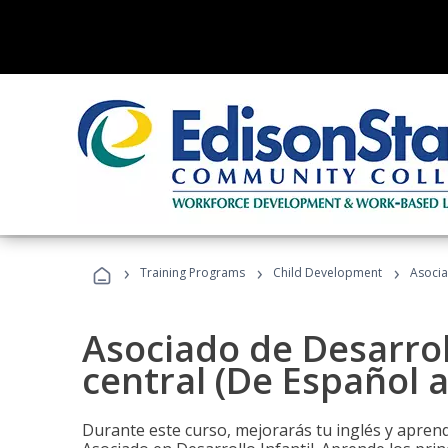
›
›
›
Training Programs
Child Development
Asocia
Asociado de Desarroll
central (De Español a
Durante este curso, mejorarás tu inglés y aprend