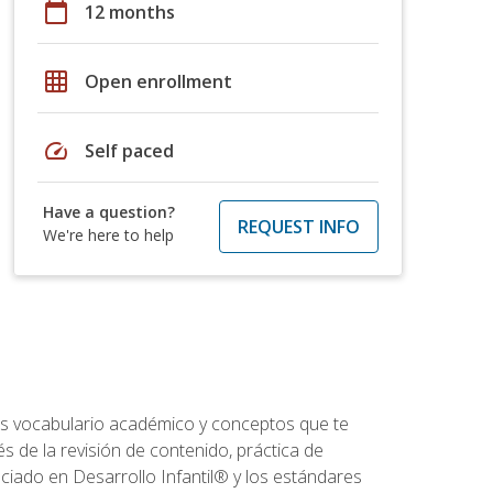
calendar_today
12 months
grid_on
Open enrollment
speed
Self paced
Have a question?
REQUEST INFO
We're here to help
rás vocabulario académico y conceptos que te
s de la revisión de contenido, práctica de
iado en Desarrollo Infantil® y los estándares