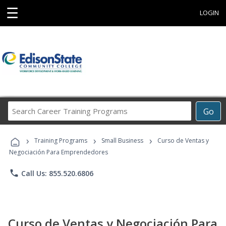
☰
LOGIN
Search
Go
Career
Training
›
›
›
Programs
Training Programs
Small Business
Curso de Ventas y
Negociación Para Emprendedores
phone
Call Us: 855.520.6806
Curso de Ventas y Negociación Para