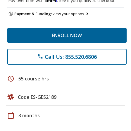
Pay over time with
. See if you qualify at checkout.
Payment & Funding:
view your options
ENROLL NOW
Call Us: 855.520.6806
phone
schedule
55 course hrs
Code ES-GES2189
calendar_today
3 months