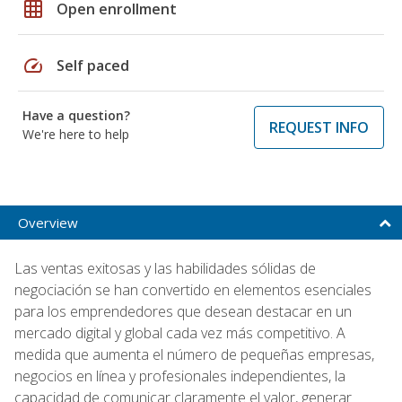
grid_on
Open enrollment
speed
Self paced
Have a question?
REQUEST INFO
We're here to help
Overview
Las ventas exitosas y las habilidades sólidas de
negociación se han convertido en elementos esenciales
para los emprendedores que desean destacar en un
mercado digital y global cada vez más competitivo. A
medida que aumenta el número de pequeñas empresas,
negocios en línea y profesionales independientes, la
capacidad de comunicar claramente el valor, generar