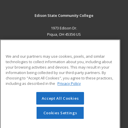
Edison State Community College
1973 Edison Dr.
Piqua, OH 45356 US
MAIN CONTENT
Career Training
We and our partners may use cookies, pixels, and similar
technologies to collect information about you, including about
ADDITIONAL RESOURCES
your browsing activities and devices. This may result in your
information being collected by our third-party partners. By
Military
Student Blog
choosing to "Accept All Cookies", you agree to these practices,
Financial Assistance
including as described in the
Privacy Policy
Help
Accept All Cookies
© 2026 ed2go, a division of Cengage Learning. All rights
reserved. The material on this site cannot be reproduced or
redistributed unless you have obtained prior written
Cookies Settings
permission from Cengage Learning.
Privacy Policy