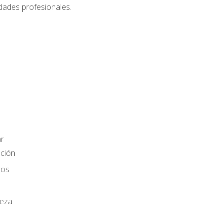
dades profesionales.
r
ación
los
ieza