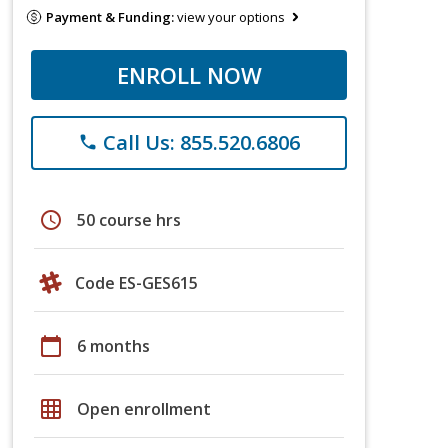
Payment & Funding:
view your options
ENROLL NOW
Call Us: 855.520.6806
phone
schedule
50 course hrs
Code ES-GES615
calendar_today
6 months
grid_on
Open enrollment