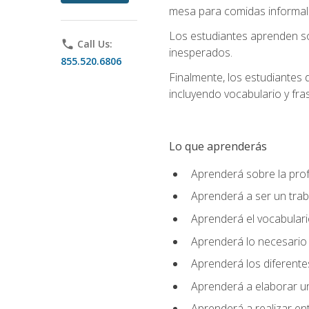
mesa para comidas informale
Los estudiantes aprenden so
phone
Call Us:
inesperados.
855.520.6806
Finalmente, los estudiantes 
incluyendo vocabulario y fras
Lo que aprenderás
Aprenderá sobre la profe
Aprenderá a ser un tra
Aprenderá el vocabulario
Aprenderá lo necesario 
Aprenderá los diferentes
Aprenderá a elaborar un
Aprenderá a realizar en