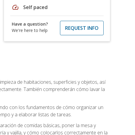
speed
Self paced
Have a question?
REQUEST INFO
We're here to help
mpieza de habitaciones, superficies y objetos, así
rrectamente. También comprenderán cómo lavar la
zando con los fundamentos de cómo organizar un
mpo y a elaborar listas de tareas.
eparación de comidas básicas, poner la mesa y
ría y vajilla, y cómo colocarlos correctamente en la