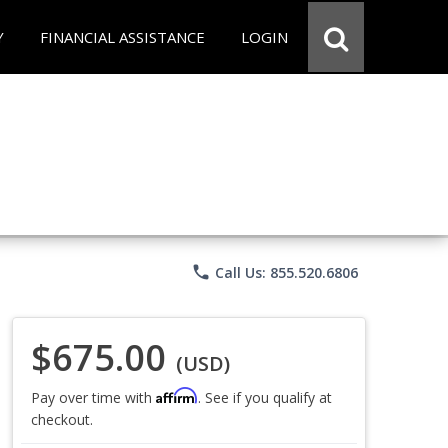
Y
FINANCIAL ASSISTANCE
LOGIN
phone
Call Us: 855.520.6806
$675.00
(USD)
Affirm
Pay over time with
. See if you qualify at
checkout.