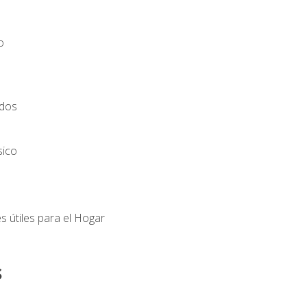
o
ados
sico
s útiles para el Hogar
s