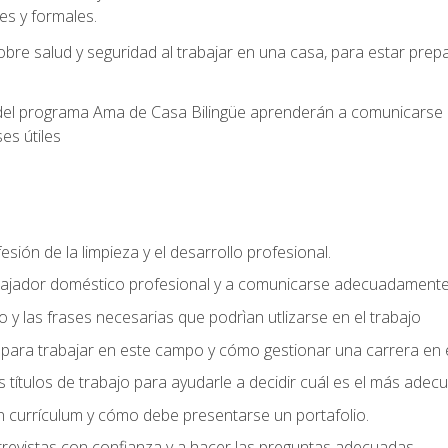
s y formales.
bre salud y seguridad al trabajar en una casa, para estar pre
del programa Ama de Casa Bilingüe aprenderán a comunicarse en 
es útiles
sión de la limpieza y el desarrollo profesional.
bajador doméstico profesional y a comunicarse adecuadament
 y las frases necesarias que podrìan utlizarse en el trabajo
para trabajar en este campo y cómo gestionar una carrera en e
 títulos de trabajo para ayudarle a decidir cuál es el más adec
 currículum y cómo debe presentarse un portafolio.
trevistas con confianza y a hacer las preguntas adecuadas.