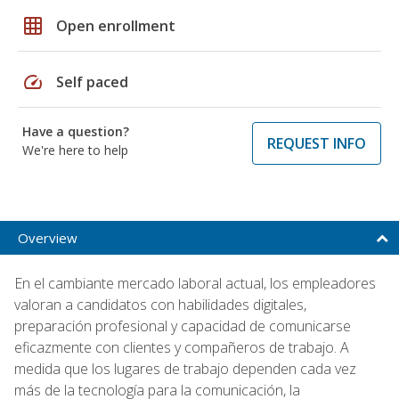
grid_on
Open enrollment
speed
Self paced
Have a question?
REQUEST INFO
We're here to help
Overview
En el cambiante mercado laboral actual, los empleadores
valoran a candidatos con habilidades digitales,
preparación profesional y capacidad de comunicarse
eficazmente con clientes y compañeros de trabajo. A
medida que los lugares de trabajo dependen cada vez
más de la tecnología para la comunicación, la