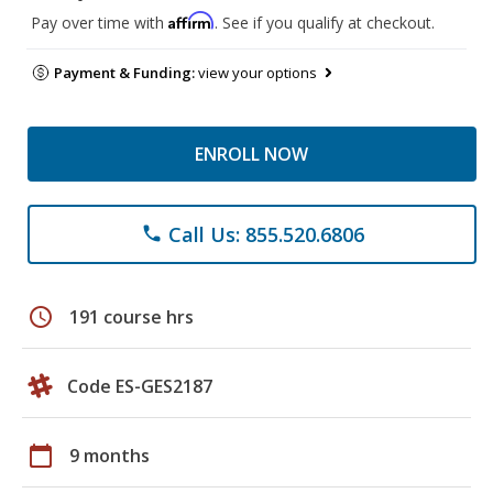
Affirm
Pay over time with
. See if you qualify at checkout.
Payment & Funding:
view your options
ENROLL NOW
Call Us: 855.520.6806
phone
schedule
191 course hrs
Code ES-GES2187
calendar_today
9 months