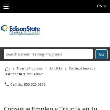
☰
LOGIN
Search
Go
Career
Training
›
›
›
Programs
Training Programs
Soft Skills
Consigue Empleo y
Triunfa en tu Nuevo Trabajo
phone
Call Us: 855.520.6806
Consigue Empleo y Triunfa en tu